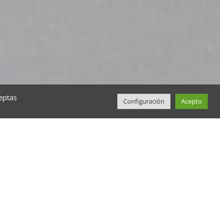
eptas
Configuración
Acepto
ria)